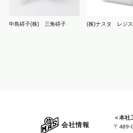
中島碍子(株) 三角碍子
(株)ナスタ レジ
＜本社
会社情報
〒489