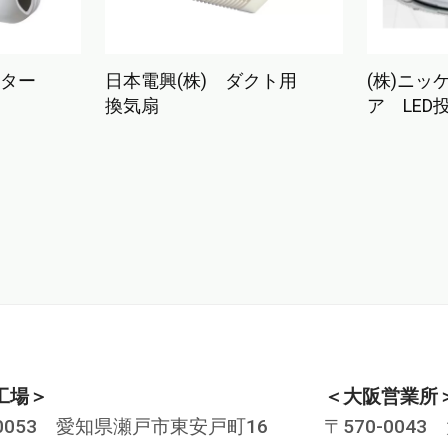
スター
日本電興(株) ダクト用
(株)ニッ
換気扇
ア LED
工場＞
＜大阪営業所
-0053 愛知県瀬戸市東安戸町16
〒570-004