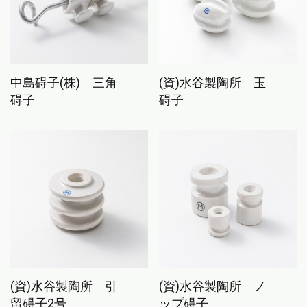
中島碍子(株) 三角
(資)水谷製陶所 玉
碍子
碍子
(資)水谷製陶所 引
(資)水谷製陶所 ノ
留碍子2号
ップ碍子