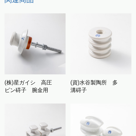
(株)星ガイシ 高圧
(資)水谷製陶所 多
ピン碍子 腕金用
溝碍子