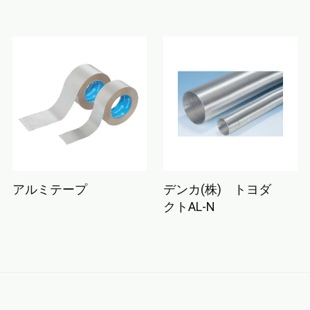
アルミテープ
デンカ(株) トヨダ
クトAL-N