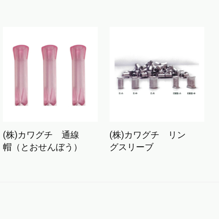
(株)カワグチ 通線
(株)カワグチ リン
帽（とおせんぼう）
グスリーブ