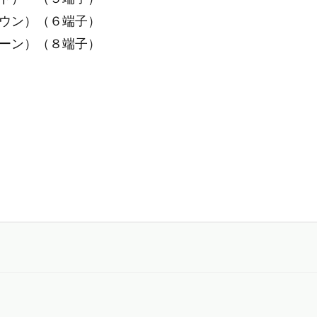
ン）（６端子）
ン）（８端子）