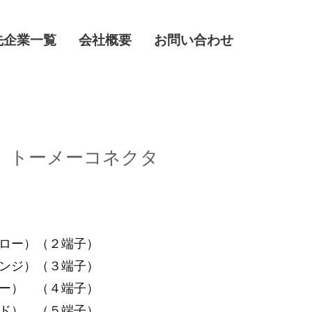
先企業一覧
会社概要
お問い合わせ
チ トーメーコネクタ
ロー）（２端子）
ジ）（３端子）
） （４端子）
） （５端子）