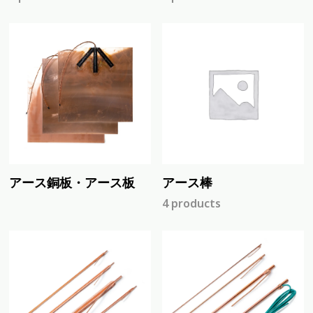
アース銅板・アース板
アース棒
4 products